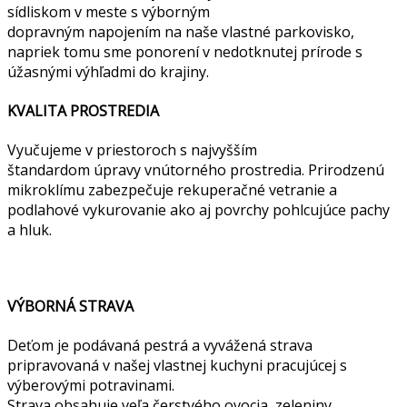
sídliskom v meste s výborným
dopravným napojením na naše vlastné parkovisko,
napriek tomu sme ponorení v nedotknutej prírode s
úžasnými výhľadmi do krajiny.
KVALITA PROSTREDIA
Vyučujeme v priestoroch s najvyšším
štandardom úpravy vnútorného prostredia. Prirodzenú
mikroklímu zabezpečuje rekuperačné vetranie a
podlahové vykurovanie ako aj povrchy pohlcujúce pachy
a hluk.
VÝBORNÁ STRAVA
Deťom je podávaná pestrá a vyvážená strava
pripravovaná v našej vlastnej kuchyni pracujúcej s
výberovými potravinami.
Strava obsahuje veľa čerstvého ovocia, zeleniny,