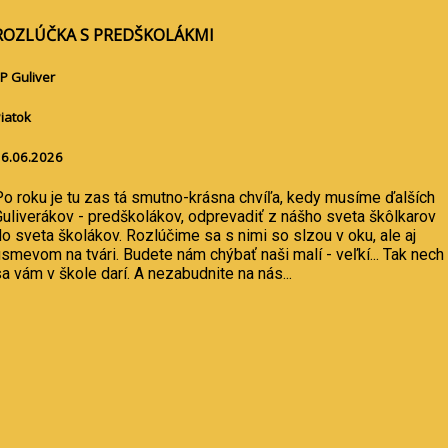
ROZLÚČKA S PREDŠKOLÁKMI
P Guliver
iatok
6.06.2026
Po roku je tu zas tá smutno-krásna chvíľa, kedy musíme ďalších
Guliverákov - predškolákov, odprevadiť z nášho sveta škôlkarov
o sveta školákov. Rozlúčime sa s nimi so slzou v oku, ale aj
smevom na tvári. Budete nám chýbať naši malí - veľkí... Tak nech
a vám v škole darí. A nezabudnite na nás...