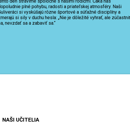
tento deň strávime spoločne s našimi rodičmi. Čaká nás
opoludnie plné pohybu, radosti a priateľskej atmosféry. Naši
uliveráci si vyskúšajú rôzne športové a súťažné disciplíny a
merajú si sily v duchu hesla: „Nie je dôležité vyhrať, ale zúčastni
a, nevzdať sa a zabaviť sa.“
NAŠI UČITELIA