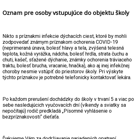
Oznam pre osoby vstupujúce do objektu školy
Nikto s príznakmi infekcie dýchacích ciest, ktoré by mohli
zodpovedať známym príznakom ochorenia COVID-19
(neprimeraná únava, bolesť hlavy a tela, zvýšená telesná
teplota, kožná vyrážka, nádcha, bolesť hrdla, strata čuchu a
chuti, kašeľ, sťažené dýchanie, známky ochorenia tráviaceho
traktu, bolesť brucha, vracanie, hnačka), ako aj inej infekčnej
choroby nesmie vstúpiť do priestorov školy. Pri výskyte
týchto príznakov je potrebné telefonicky kontaktovať lekára.
Po každom prerušení dochádzky do školy v trvaní 5 a viac po
sebe nasledujúcich vyučovacích dní (víkendy a sviatky sa
nepočítajú) rodič predkladá „Písomné vyhlásenie o
bezpríznakovosti“ dieťaťa.
Ďakujeme Vám za dodržiavanie nariadených opatrení.