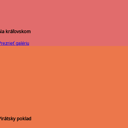
Na kráľovskom
rezrieť galériu
Pirátsky poklad