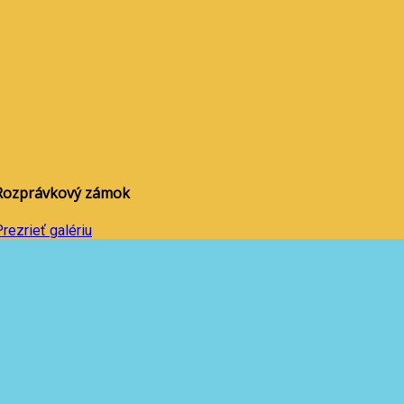
Rozprávkový zámok
rezrieť galériu