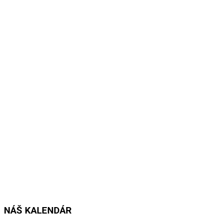
Predškoláci, Veľkáči, Malkáči
NÁŠ KALENDÁR