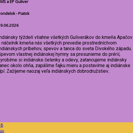
MŠ a EP Guliver
ondelok - Piatok
9.06.2026
Indiánsky týždeň vtiahne všetkých Guliverákov do kmeňa Apačov
a náčelník kmeňa nás všetkých prevedie prostredníctvom
indiánskych príbehov, spevov a tanca do sveta Divokého západu.
Spevom vlastnej indiánskej hymny sa presunieme do prérií,
vyrobíme si indiánske čelenky a odevy, zatancujeme indiánsky
tanec okolo ohňa, zapálime fajku mieru a postavíme aj indiánske
ípí. Zažijeme naozaj veľa indiánskych dobrodružstiev..
26
ún