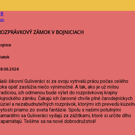
18
ún
ROZPRÁVKOVÝ ZÁMOK V BOJNICIACH
ojnice
iatok
8.06.2026
aši šikovní Guliveráci si za svoju vytrvalú prácu počas celého
oka opäť zaslúžia niečo výnimočné. A tak, ako je už milou
radíciou, ich odmenou bude výlet do rozprávkovej krajiny
Bojnického zámku. Čakajú ich čarovné chvíle plné čarodejníckych
kúziel a nezabudnuteľných rozprávok, ktorými ich prevedú kúzeln
bytosti priamo zo sveta fantázie. Spolu s našimi potulnými
amarátmi sa Guliveráci vydajú za zážitkami, ktoré si určite dlho
zapamätajú. Tešíme sa na nové dobrodružstvá!