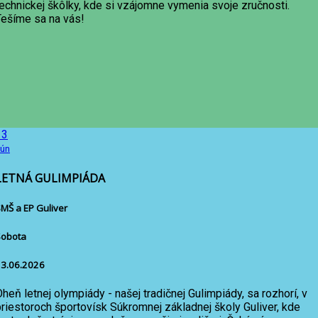
technickej škôlky, kde si vzájomne vymenia svoje zručnosti.
Tešíme sa na vás!
13
ún
LETNÁ GULIMPIÁDA
MŠ a EP Guliver
Sobota
3.06.2026
heň letnej olympiády - našej tradičnej Gulimpiády, sa rozhorí, v
priestoroch športovísk Súkromnej základnej školy Guliver, kde