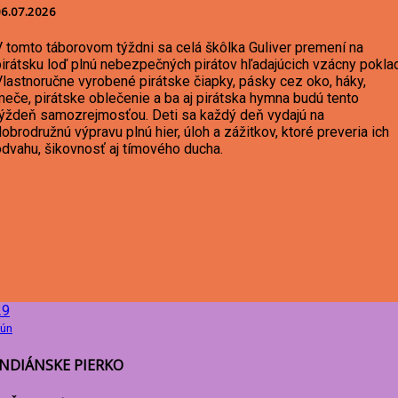
6.07.2026
V tomto táborovom týždni sa celá škôlka Guliver premení na
pirátsku loď plnú nebezpečných pirátov hľadajúcich vzácny poklad
Vlastnoručne vyrobené pirátske čiapky, pásky cez oko, háky,
meče, pirátske oblečenie a ba aj pirátska hymna budú tento
týždeň samozrejmosťou. Deti sa každý deň vydajú na
obrodružnú výpravu plnú hier, úloh a zážitkov, ktoré preveria ich
odvahu, šikovnosť aj tímového ducha.
29
ún
INDIÁNSKE PIERKO