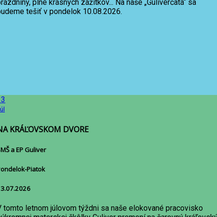
rázdniny, plné krásnych zážitkov... Na naše „Guliverčatá“ sa
budeme tešiť v pondelok 10.08.2026.
13
úl
NA KRÁĽOVSKOM DVORE
MŠ a EP Guliver
ondelok-Piatok
3.07.2026
V tomto letnom júlovom týždni sa naše elokované pracovisko