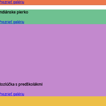
rezrieť galériu
Indiánske pierko
rezrieť galériu
Rozlúčka s predškolákmi
rezrieť galériu