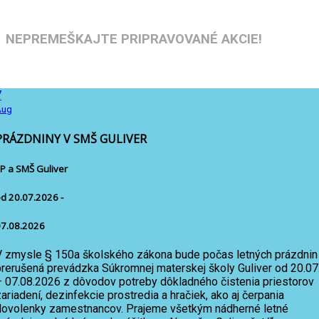
NEPREMEŠKAJTE PRIPRAVOVANÉ AKCIE!
7
Aug
PRÁZDNINY V SMŠ GULIVER
P a SMŠ Guliver
d 20.07.2026 -
7.08.2026
V zmysle § 150a školského zákona bude počas letných prázdnin
prerušená prevádzka Súkromnej materskej školy Guliver od 20.07
– 07.08.2026 z dôvodov potreby dôkladného čistenia priestorov
ariadení, dezinfekcie prostredia a hračiek, ako aj čerpania
dovolenky zamestnancov. Prajeme všetkým nádherné letné