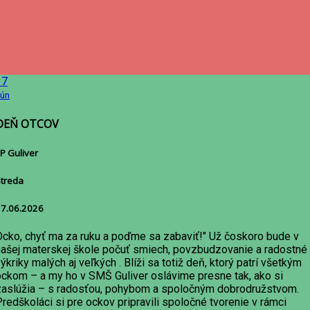
17
ún
DEŇ OTCOV
P Guliver
treda
7.06.2026
Ocko, chyť ma za ruku a poďme sa zabaviť!" Už čoskoro bude v
našej materskej škole počuť smiech, povzbudzovanie a radostné
ýkriky malých aj veľkých . Blíži sa totiž deň, ktorý patrí všetkým
ockom – a my ho v SMŠ Guliver oslávime presne tak, ako si
zaslúžia – s radosťou, pohybom a spoločným dobrodružstvom.
redškoláci si pre ockov pripravili spoločné tvorenie v rámci