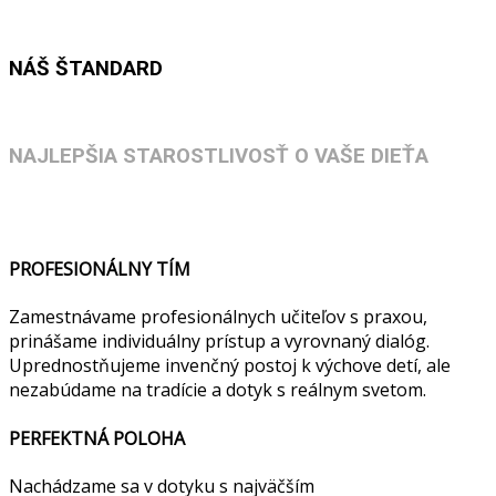
NÁŠ ŠTANDARD
NAJLEPŠIA STAROSTLIVOSŤ O VAŠE DIEŤA
PROFESIONÁLNY TÍM
Zamestnávame profesionálnych učiteľov s praxou,
prinášame individuálny prístup a vyrovnaný dialóg.
Uprednostňujeme invenčný postoj k výchove detí, ale
nezabúdame na tradície a dotyk s reálnym svetom.
PERFEKTNÁ POLOHA
Nachádzame sa v dotyku s najväčším