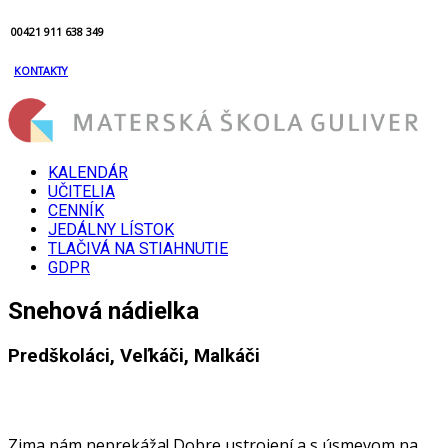
00421 911 638 349
KONTAKTY
KALENDÁR
UČITELIA
CENNÍK
JEDÁLNY LÍSTOK
TLAČIVÁ NA STIAHNUTIE
GDPR
Snehová nádielka
Predškoláci, Veľkáči, Malkáči
Zima nám neprekáža! Dobre ustrojení a s úsmevom na