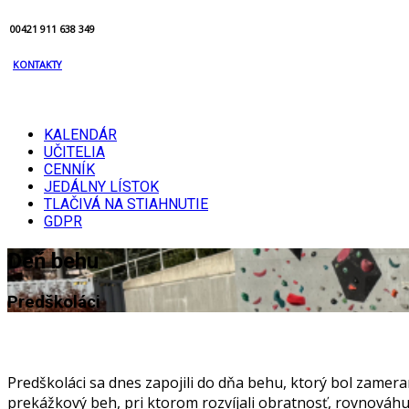
00421 911 638 349
KONTAKTY
KALENDÁR
UČITELIA
CENNÍK
JEDÁLNY LÍSTOK
TLAČIVÁ NA STIAHNUTIE
GDPR
Deň behu
Predškoláci
Predškoláci sa dnes zapojili do dňa behu, ktorý bol zamera
prekážkový beh, pri ktorom rozvíjali obratnosť, rovnováhu 