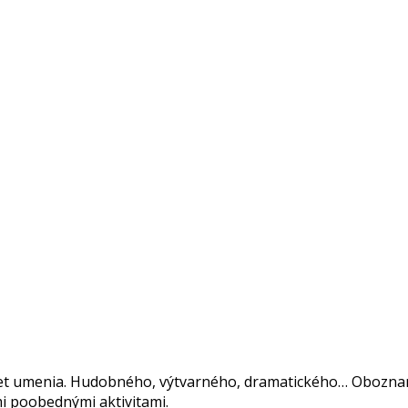
et umenia. Hudobného, výtvarného, dramatického… Oboznamo
i poobednými aktivitami.