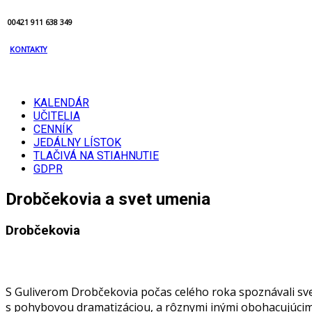
00421 911 638 349
KONTAKTY
KALENDÁR
UČITELIA
CENNÍK
JEDÁLNY LÍSTOK
TLAČIVÁ NA STIAHNUTIE
GDPR
Drobčekovia a svet umenia
Drobčekovia
S Guliverom Drobčekovia počas celého roka spoznávali sv
s pohybovou dramatizáciou, a rôznymi inými obohacujúcim