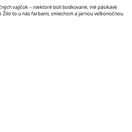
čných vajíčok – niektoré boli bodkované, iné pásikavé
li. Žilo to u nás farbami, smiechom a jarnou veľkonočnou