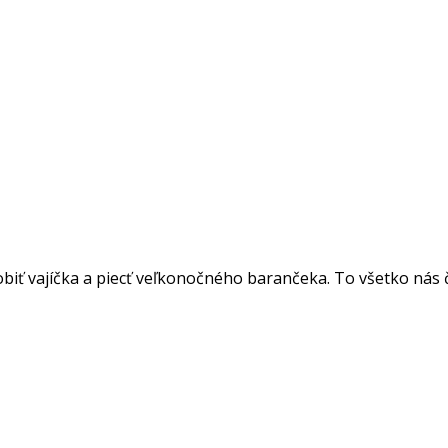
biť vajíčka a piecť veľkonočného barančeka. To všetko nás č