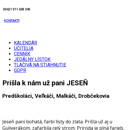
00421 911 638 349
KONTAKTY
KALENDÁR
UČITELIA
CENNÍK
JEDÁLNY LÍSTOK
TLAČIVÁ NA STIAHNUTIE
GDPR
Prišla k nám už pani JESEŇ
Predškoláci, Veľkáči, Malkáči, Drobčekovia
Jeseň pani bohatá, farbí listy do zlata. Prišla už aj u
Guliverákom, zafarbila celý strom. Príroda je plná farieb,