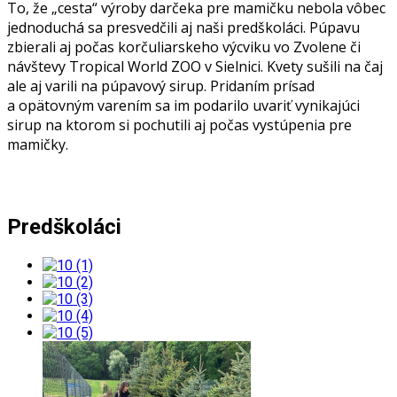
To, že „cesta“ výroby darčeka pre mamičku nebola vôbec
jednoduchá sa presvedčili aj naši predškoláci. Púpavu
zbierali aj počas korčuliarskeho výcviku vo Zvolene či
návštevy Tropical World ZOO v Sielnici. Kvety sušili na čaj
ale aj varili na púpavový sirup. Pridaním prísad
a opätovným varením sa im podarilo uvariť vynikajúci
sirup na ktorom si pochutili aj počas vystúpenia pre
mamičky.
Predškoláci