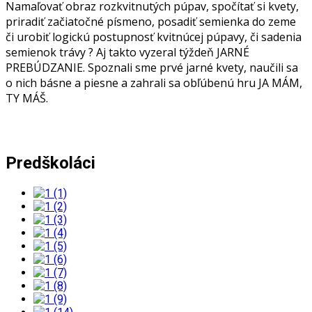
Namaľovať obraz rozkvitnutých púpav, spočítať si kvety,
priradiť začiatočné písmeno, posadiť semienka do zeme
či urobiť logickú postupnosť kvitnúcej púpavy, či sadenia
semienok trávy ? Aj takto vyzeral týždeň JARNÉ
PREBÚDZANIE. Spoznali sme prvé jarné kvety, naučili sa
o nich básne a piesne a zahrali sa obľúbenú hru JA MÁM,
TY MÁŠ.
Predškoláci